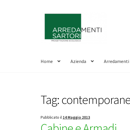
Vai
Vai
alla
al
navigazione
contenuto
Home
Azienda
Arredamenti
Tag:
contemporan
Pubblicato il
14 Maggio 2013
Cabine e Armadi