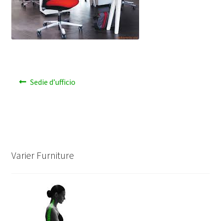
Navigazione
Previous
Sedie d’ufficio
post:
articoli
Varier Furniture